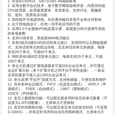
1. 符合IEC60914、GBT15381-94国际标准
2. 采用全数字会议技术，基于数字网络架构开发，内置高性能
CPU处理器，处理速度更快，音质更佳，支持讨论、视像跟
踪、签到、投票表决功能
3. 高性能开关电源供电，长距离传输对音质不会有任何影响
4. 抗干扰电路设计，杜绝一切手机信号的干扰
5. 采用3.5寸全视角IPS电容显示屏，直观显示和方便调节系统
的各项参数
6. 支持USB录音，高保真WAV格式输出
7. 具有3组共6路RJ45的话筒单元接口，采用闭环以太网链接模
式，支持话筒单元的双边供电，且支持话筒单元热插拔，每路
支持20个单元，可接60个单元
8. 同时具有4路8芯话筒单元接口，每路支持25个单元，可接
100个单元
9. 单台主机通过扩展电源最多可接256台会议单元，亦可通过
会议扩展主机（多个扩展主机之间手拉手串联连接），一套会
议系统最多可接入达1200台会议单元；
10. 单元采用“手拉手”连接方式，支持热插拔，方便安装和维护
11. 具有多种会议模式： FIFO（先进先出模式）、APPLY（申
请模式）、FREE（自由模式）、LIMIT（限制模式）、
VOICE（声控模式）
12. 发言人数限制功能：可以限定最多同时发言的单元数量（可
设置为1-8不同数量），主席单元不受限制
13. 发言时间限制功能：可以限定发言单元的发言时间（可设置
0-1000S），并有定时关闭和自动关闭两种模式，主席单元不