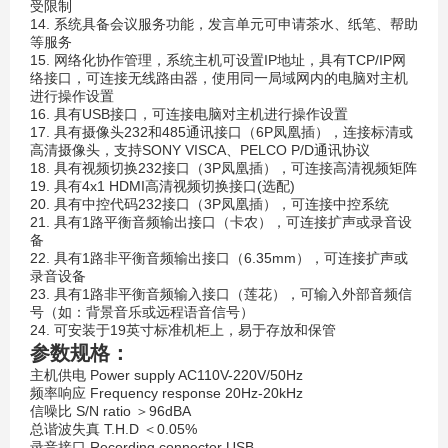
受限制
14. 系统具备会议服务功能，发言单元可申请茶水、纸笔、帮助
等服务
15. 网络化协作管理，系统主机可设置IP地址，具有TCP/IP网
络接口，可连接无线路由器，使用同一局域网内的电脑对主机
进行操作设置
16. 具有USB接口，可连接电脑对主机进行操作设置
17. 具有摄像头232和485通讯接口（6P凤凰插），连接标清或
高清摄像头，支持SONY VISCA、PELCO P/D通讯协议
18. 具有视频切换232接口（3P凤凰插），可连接高清视频矩阵
19. 具有4x1 HDMI高清视频切换接口(选配)
20. 具有中控代码232接口（3P凤凰插），可连接中控系统
21. 具有1路平衡音频输出接口（卡农），可连接扩声或录音设
备
22. 具有1路非平衡音频输出接口（6.35mm），可连接扩声或
录音设备
23. 具有1路非平衡音频输入接口（莲花），可输入外部音频信
号（如：背景音乐或远程语音信号）
24. 可安装于19英寸标准机柜上，易于存放和保管
参数规格：
主机供电 Power supply AC110V-220V/50Hz
频率响应 Frequency response 20Hz-20kHz
信噪比 S/N ratio ＞96dBA
总谐波失真 T.H.D ＜0.05%
录音接口 Recording connector USB