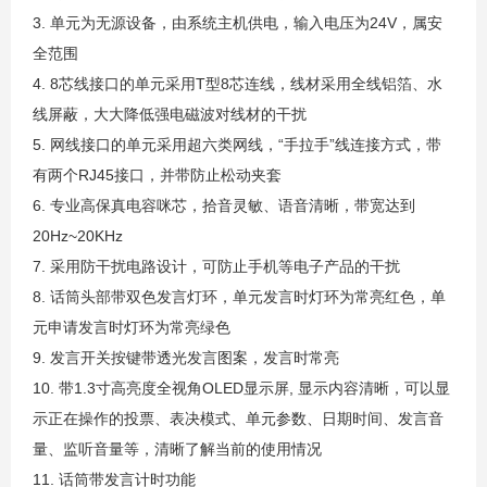
3. 单元为无源设备，由系统主机供电，输入电压为24V，属安
全范围
4. 8芯线接口的单元采用T型8芯连线，线材采用全线铝箔、水
线屏蔽，大大降低强电磁波对线材的干扰
5. 网线接口的单元采用超六类网线，“手拉手”线连接方式，带
有两个RJ45接口，并带防止松动夹套
6. 专业高保真电容咪芯，拾音灵敏、语音清晰，带宽达到
20Hz~20KHz
7. 采用防干扰电路设计，可防止手机等电子产品的干扰
8. 话筒头部带双色发言灯环，单元发言时灯环为常亮红色，单
元申请发言时灯环为常亮绿色
9. 发言开关按键带透光发言图案，发言时常亮
10. 带1.3寸高亮度全视角OLED显示屏, 显示内容清晰，可以显
示正在操作的投票、表决模式、单元参数、日期时间、发言音
量、监听音量等，清晰了解当前的使用情况
11. 话筒带发言计时功能