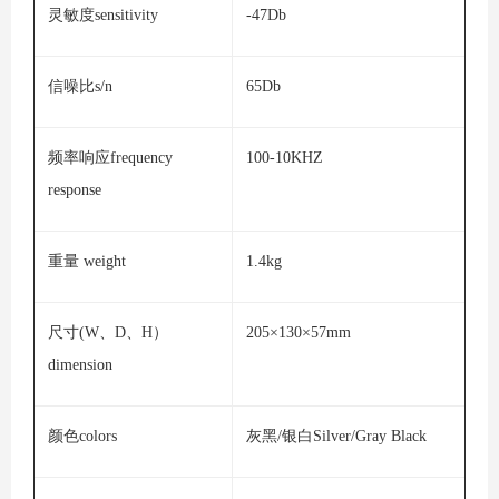
灵敏度sensitivity
-47Db
信噪比s/n
65Db
频率响应frequency
100-10KHZ
response
重量 weight
1.4kg
尺寸(W、D、H）
205×130×57mm
dimension
颜色colors
灰黑/银白Silver/Gray Black