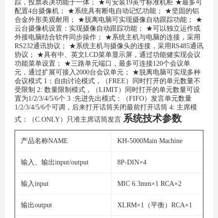
踪，投票表决功能于一体；
★可安装19英寸标准机柜
★最多可
配置4台摄像机；
★系统具有断电自动记忆功能；
★坚固的铝
合金外形美观耐用；
★脱离电脑可实现摄像自动跟踪功能；
★
云台摄像机设置：实现摄像自动跟踪功能；
★可以独立运作或
外接电脑结合软件同步操作；
★系统主机与电脑的连接，采用
RS232通讯协议；
★系统主机与摄像头的连接，采用RS485通讯
协议；
★具有中、英文LCD菜单显示屏，通过功能健实现会议
功能菜单设置；
★三路单元端口，最多可连接120个会议单
元，通过扩展可接入2000台会议单元；
★脱离电脑可实现多种
会议模式
1：自由讨论模式，（FREE）同时打开的单元数量不
受限制
2: 数量限制模式，（LIMIT）同时打开的单元数量可设
置为1/2/3/4/5/6个
3 :先进先出模式：（FIFO）发言单元数量
1/2/3/4/5/6个可调，后来打开话筒关闭最前打开话筒
4: 主席模
系统技术参数
式：（C.ONLY）只准主席话筒发言
产品名称NAME
KH-5000Main Machine
输入、输出input/output
8P-DIN×4
输入input
MIC 6.3mm×1 RCA×2
输出output
XLRM×1（平衡）RCA×1