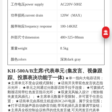
工作电压power supply
AC220V-50HZ
功率损耗current drain
120W（MAX）
频率响应frequency response
100-14KHZ
外部尺寸dimension
480×325×88mm
重量weight
8.5kg
颜色colors
深灰dark gray
KH-500A/B主席/代表单元
(集发言、视像跟
踪、投票表决功能于一体)
★单一指向大电容话筒；
★主席单元不受会议模式限制；
★话筒开关带双色发言状态指
示光环；
★单元之间通过分路器话筒手拉手连接；
★可拨插式
鹅颈话筒带红色发言指示光环；
★双麦克风输入设计（增加领
夹麦克风插孔）；
★主席单元数量不受限制，并可置于任意位
置；
★话筒单元由系统主机提供DC24V电源，属于安全范围；
★打开话筒扬声器自动静音功能,带耳机插孔及音量调节旋钮；
★主席具全权控制会议秩序的优先发言健,可关闭发言代表单