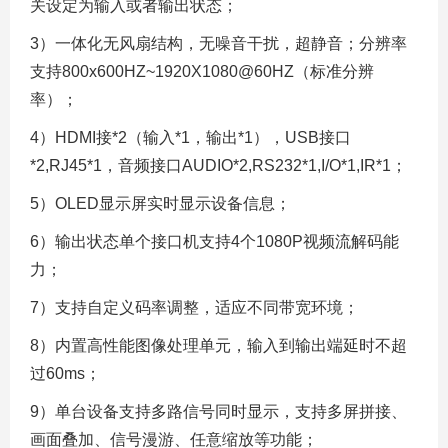
关设定为输入或者输出状态；
3）一体化无风扇结构，无噪音干扰，超静音；分辨率
支持800x600HZ~1920X1080@60HZ（标准分辨
率）；
4）HDMI接*2（输入*1，输出*1），USB接口
*2,RJ45*1，音频接口AUDIO*2,RS232*1,I/O*1,IR*1；
5）OLED显示屏实时显示设备信息；
6）输出状态单个接口机支持4个1080P视频流解码能
力；
7）支持自定义码率调整，适应不同带宽环境；
8）内置高性能图像处理单元，输入到输出端延时不超
过60ms；
9）单台设备支持多路信号同时显示，支持多屏拼接、
画面叠加、信号漫游、任意缩放等功能；