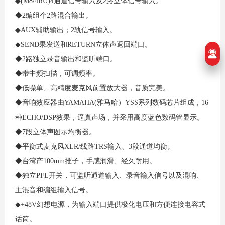
◆(M8/4RU)4通道信号输入及2路立体信号输入。
◆2编组个2路混合输出。
◆AUX辅助输出；2轨信号输入。
◆SEND果发送和RETURN立体声返回端口。
◆2路独立录音输出和监听端口。
◆带中频扫描，可调频率。
◆低噪单、高精度麦克风前置放大器，音质完美。
◆音响效应器由YAMAHA(雅马哈）YSS系列数码芯片组成，16
种ECHO/DSP效果，逼真声场，并采用高度蓝色数码管显示。
◆7段立体声图示均衡器。
◆平衡式麦克风XLR/线路TRS输入、3段通道均衡。
◆台湾产100mm推子，手感润滑、经久耐用。
◆独立PFL开关，可监听通道输入、录音输入信号以及混响、
主混音和编组输入信号。
◆+48V幻想电源，为输入端口提供极化电压和方便连接电容式
话筒。