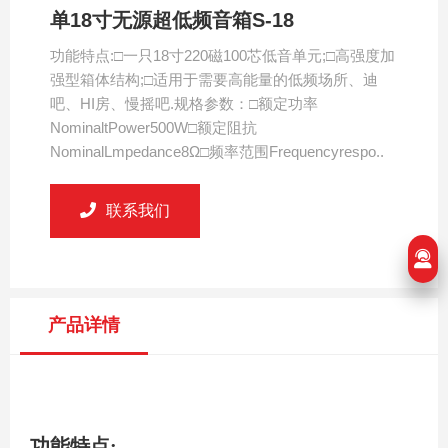
单18寸无源超低频音箱S-18
功能特点:□一只18寸220磁100芯低音单元;□高强度加
强型箱体结构;□适用于需要高能量的低频场所、迪
吧、HI房、慢摇吧.规格参数：□额定功率
NominaltPower500W□额定阻抗
NominalLmpedance8Ω□频率范围Frequencyrespo..
联系我们
产品详情
功能特点: