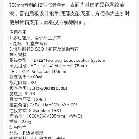
表面为耐磨的黑色网纹油
750mm音圈的12″中低音单元。
漆，音箱后板设计把手,底部支架底座，方便作为主扩时
使用音箱支架，高强度不锈钢网面。
应用范围
1.多功能厅、会议厅主扩声
2.剧院、礼堂主音箱
3.俱乐部和DISCO主扩声及辅助音箱
技术规格
系统类型 ： 1×12″Two-way Loudspeaker System
单元组成 : HF：1×1.4″ Voice-coil:75mm
LF：1×12″ Voice-coil:100mm
额定功率 : 400W
额定阻抗 : 8Ω
频率范围: 35Hz-20KHz(±3dB)
灵敏度: 99dB
最大声压级: 129dB
覆盖角度(-6dB) : Hor:90°× Vert:60°
连接方式: 2 Speakon 1+&1-
产品尺寸: 600×364×385mm(H×W×D)
重量 : 23kg
结构特性
外形 : 多边紧凑形
箱体材料 : 进口桦木多层夹板