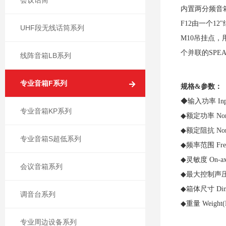
会议话筒
内置两分频音
F12
由一个
12"
UHF段无线话筒系列
M10
吊挂点，
个并联的
SPEA
线阵音箱LB系列
专业音箱F系列
规格
&
参数：
◆
输入功率
In
专业音箱KP系列
◆
额定功率
No
◆
额定阻抗
No
专业音箱S超低系列
◆
频率范围
Fr
◆
灵敏度
On-ax
会议音箱系列
◆
最大控制声
◆
箱体尺寸
Di
调音台系列
◆
重量
Weight
专业周边设备系列