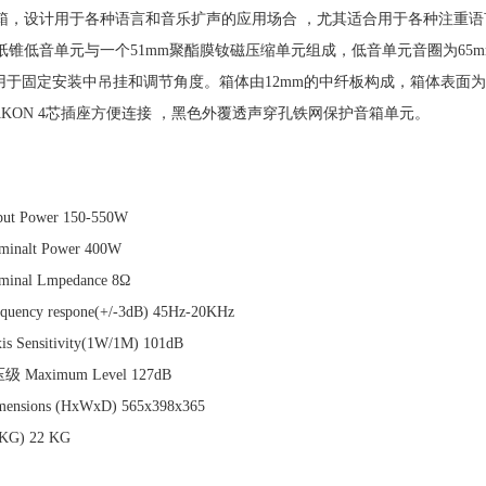
箱，设计用于各种语言和音乐扩声的应用场合
，尤其适合用于各种注重语
纸锥低音单元与一个
51mm
聚酯膜钕磁压缩单元组成，低音单元音圈为
65
用于固定安装中吊挂和调节角度。箱体由
12mm
的中纤板构成，箱体表面
KON 4
芯插座方便连接
，黑色外覆透声穿孔铁网保护音箱单元。
put Power
150-550W
minalt Power
400W
minal Lmpedance
8
Ω
equency respone(+/-3dB)
45Hz-20KHz
is Sensitivity(1W/1M)
101dB
压级
Maximum Level
127dB
mensions (HxWxD)
565x398x365
(KG)
22 KG