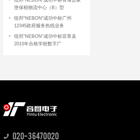
堡保税物流中心（B）型
纽邦“NEBON”成功中标广州
12345政府服务热线业务
纽邦"NEBON"成功中标宜章县
2015年合格学校数字广
020-36470020