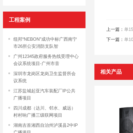
工程案例
上一篇：
单1
纽邦“NEBON”成功中标广西南宁
下一篇：
单1
市26所公安消防支队智
广州12345政府服务热线受理中心
会议系统项目-广州市音
相关产品
深圳市龙岗区龙岗卫生监督所会
议系统
江苏盐城起亚汽车装配厂IP公共
广播项目
四川成都（达川、邻水、威远）
村村响广播三级联网项目
湖南吉首湘西自治州泸溪县2中IP
广播项目