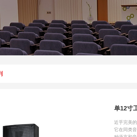
列
单12寸
近乎完美
它在同类
种语言和