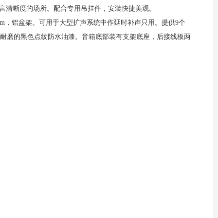
言清晰度的场所。配合专用吊挂件，安装快捷美观。
mm
，铝盆架。可用于大型扩声系统中作延时补声只用。提供
9
个
为耐磨的黑色点纹防水油漆。音箱底部装有支架底座，后接线板两