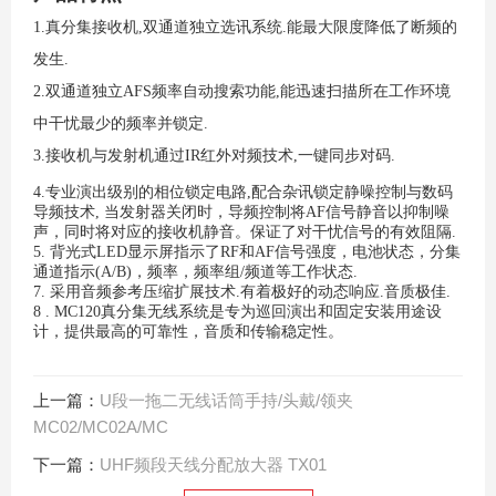
1.真分集接收机,双通道独立选讯系统.能最大限度降低了断频的
发生.
2.双通道独立AFS频率自动搜索功能,能迅速扫描所在工作环境
中干忧最少的频率并锁定.
3.接收机与发射机通过IR红外对频技术,一键同步对码.
4.专业演出级别的相位锁定电路,配合杂讯锁定静噪控制与数码
导频技术, 当发射器关闭时，导频控制将AF信号静音以抑制噪
声，同时将对应的接收机静音。保证了对干忧信号的有效阻隔.
5. 背光式LED显示屏指示了RF和AF信号强度，电池状态，分集
通道指示(A/B)，频率，频率组/频道等工作状态.
7. 采用音频参考压缩扩展技术.有着极好的动态响应.音质极佳.
8 .
MC120
真分集无线系统是专为巡回演出和固定安装用途设
计，提供最高的可靠性，音质和传输稳定性。
上一篇：
U段一拖二无线话筒手持/头戴/领夹
MC02/MC02A/MC
下一篇：
UHF频段天线分配放大器 TX01