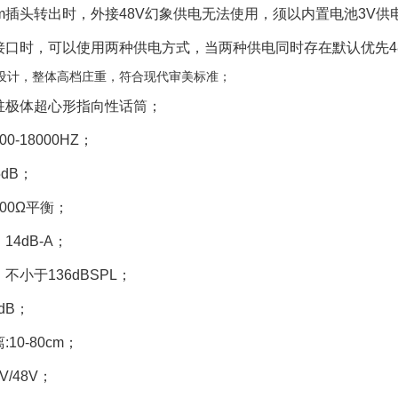
m
插头转出时，外接
48V
幻象供电无法使用，须以内置电池
3V
供
接口时，可以使用两种供电方式，当两种供电同时存在默认优先
4
设计，整体高档庄重，符合现代审美标准；
驻极体超心形指向性话筒；
00-18000HZ
；
5dB
；
00
Ω平衡；
：
14dB-A
；
：不小于
136dBSPL
；
dB
；
离
:10-80cm
；
V/48V
；