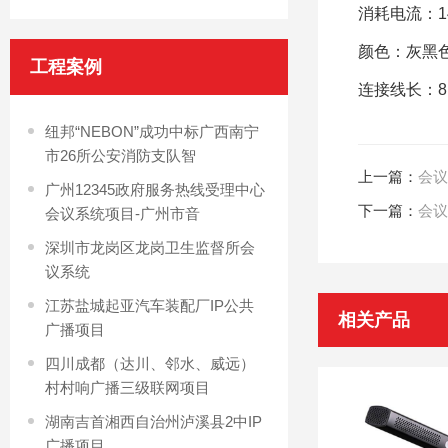
消耗电流：
颜色：灰黑
工程案例
连接线长：
纽邦“NEBON”成功中标广西南宁
市26所公安消防支队智
上一篇：
会议
广州12345政府服务热线受理中心
下一篇：
会议
会议系统项目-广州市音
深圳市龙岗区龙岗卫生监督所会
议系统
江苏盐城起亚汽车装配厂IP公共
相关产品
广播项目
四川成都（达川、邻水、威远）
村村响广播三级联网项目
湖南吉首湘西自治州泸溪县2中IP
广播项目