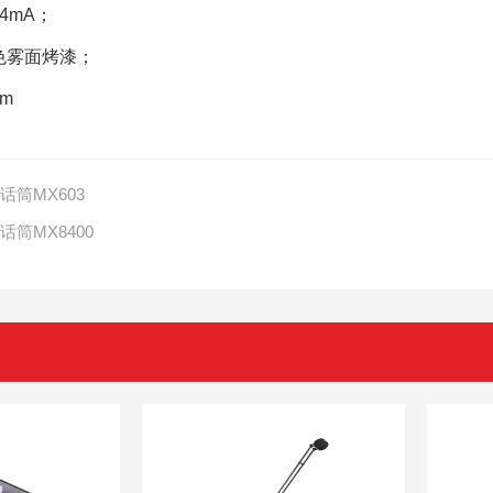
14mA
；
色雾面烤漆；
8m
话筒MX603
话筒MX8400