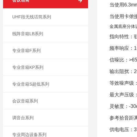
会议话筒
当使用
6.3m
当使用卡侬
UHF段无线话筒系列
金属底座分体
线阵音箱LB系列
指向特性：
频率响应：
1
专业音箱F系列
信噪比：
>6
专业音箱KP系列
输出阻扰：
2
等效噪声级
专业音箱S超低系列
最大声压级
会议音箱系列
灵敏度：
-30
调音台系列
参考拾音距
供电电压：
3
专业周边设备系列