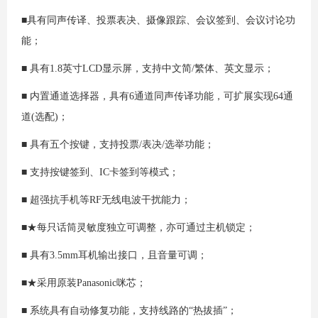
■具有同声传译、投票表决、摄像跟踪、会议签到、会议讨论功
能；
■ 具有1.8英寸LCD显示屏，支持中文简/繁体、英文显示；
■ 内置通道选择器，具有6通道同声传译功能，可扩展实现64通
道(选配)；
■ 具有五个按键，支持投票/表决/选举功能；
■ 支持按键签到、IC卡签到等模式；
■ 超强抗手机等RF无线电波干扰能力；
■★每只话筒灵敏度独立可调整，亦可通过主机锁定；
■ 具有3.5mm耳机输出接口，且音量可调；
■★采用原装Panasonic咪芯；
■ 系统具有自动修复功能，支持线路的“热拔插”；