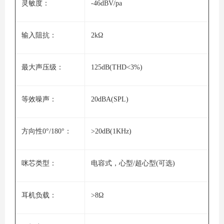
灵敏度：
-46dBV/pa
输入阻抗：
2kΩ
最大声压级：
125dB(THD<3%)
等效噪声：
20dBA(SPL)
方向性0°/180°：
>20dB(1KHz)
咪芯类型：
电容式，心型/超心型(可选)
耳机负载：
>8Ω