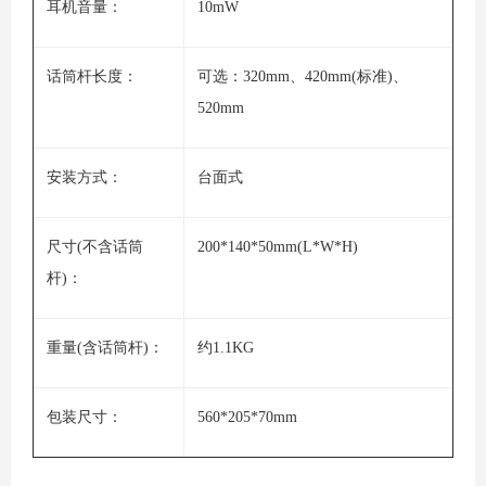
耳机音量：
10mW
话筒杆长度：
可选：320mm、420mm(标准)、
520mm
安装方式：
台面式
尺寸(不含话筒
200*140*50mm(L*W*H)
杆)：
重量(含话筒杆)：
约1.1KG
包装尺寸：
560*205*70mm