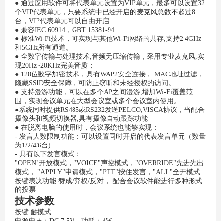
● 通过应用软件可将代表单元设置为VIP单元，最多可以设置32
个VIP代表单元，只要系统中已经开启的麦克风总数不超过8
台，VIP代表单元可以自由开启
● 兼容IEC 60914，GBT 15381-94
● 标准Wi-Fi技术，可实现与其他Wi-Fi网络的共存,支持2.4GHz
和5GHz所有通道。
● 全数字传输与处理技术,音频无压缩传输，采用专业麦克风,实
现20Hz~20KHz完美音质；
● 128位数字加密技术，具有WAP2安全连接， MAC地址过滤，
隐藏SSID安全保障，可防止窃听和未经授权的访问。
● 支持漫游功能，可以在多个AP之间漫游,增加Wi-Fi覆盖范
围，实现会议单元在大型会议室或多个会议室内使用。
●系统同时提供RS485或RS232发送PELCO,VISCA协议，当配合
摄像头和视频切换器,具有摄像自动跟踪功能
● 在脱离电脑的使用时，会议系统也能够实现：
- 发言人数限制功能：可以设置同时开启的代表发言单元（数量
为1/2/4/6台)
- 具有以下发言模式：
"OPEN"开放模式，"VOICE"声控模式，"OVERRIDE"先进先出
模式， "APPLY"申请模式，"PTT"按住发言，"ALL"全开模式
按键表决功能:赞成/弃权/反对， 配合会议软件能进行多种形式
的投票
技术参数
按键:触摸式
电源电压：DC 7.5V，功耗：4W