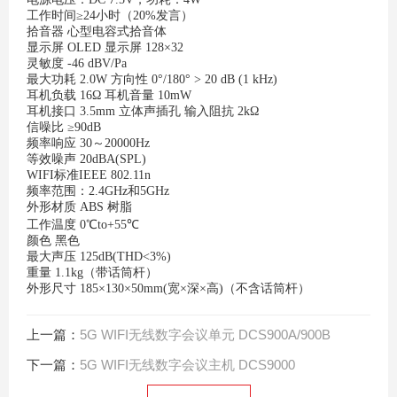
工作时间≥24小时（20%发言）
拾音器 心型电容式拾音体
显示屏 OLED 显示屏 128×32
灵敏度 -46 dBV/Pa
最大功耗 2.0W 方向性 0°/180° > 20 dB (1 kHz)
耳机负载 16Ω 耳机音量 10mW
耳机接口 3.5mm 立体声插孔 输入阻抗 2kΩ
信噪比 ≥90dB
频率响应 30～20000Hz
等效噪声 20dBA(SPL)
WIFI标准IEEE 802.11n
频率范围：2.4GHz和5GHz
外形材质 ABS 树脂
工作温度 0℃to+55℃
颜色 黑色
最大声压 125dB(THD<3%)
重量 1.1kg（带话筒杆）
外形尺寸 185×130×50mm(宽×深×高)（不含话筒杆）
上一篇：
5G WIFI无线数字会议单元 DCS900A/900B
下一篇：
5G WIFI无线数字会议主机 DCS9000