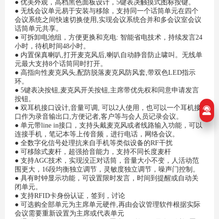
● 优美外观，高档黑色面板设计，5键表决触摸式图标按键。
● 无线会议单元易于安装与移除，支持同一个话筒单元在四个
会议系统之间快速切换使用,实现会议系统合并和多会议室会议
话筒单元共享。
● 可拆卸电池组，方便更换和充电: 智能省电技术，持续发言24
小时，待机时间48小时。
● 内置保真喇叭,打开麦克风后,喇叭自动静音防止啸叫。无线单
元最大支持8个话筒同时打开。
● 高指向性麦克风头,配防脱落麦克风防风套,带双色LED指示
环。
● 5键表决按钮,麦克风开关按钮,主席带优先权和同意申请发言
按钮。
● 双耳机接口设计,音量可调, 可以2人使用，也可以一个耳机接
口作为录音输出口,方便记者,客户等与会人员记录会议。
● 单元带line in接口，支持头戴麦克风或者线路输入功能，可以
连接手机，笔记本等上传音频，进行电话，网络会议。
● 全数字化信号处理抗来自手机等类似设备的RF干扰
● 可移除式麦杆，超强拾音能力，支持不同长度麦杆
● 支持AGC技术，实现没正对话筒，音量大小不变，人活动范
围更大，16段均衡独立调节，灵敏度独立调节，噪声门控制。
● 具有时钟显示功能，可设置限时发言，时间到提醒或自动关
闭单元。
● 支持RFID卡身份认证，签到，讨论
● 可选购全部单元为主席单元硬件,再由会议管理软件根据实际
会议需要重新设置为主席或代表单元